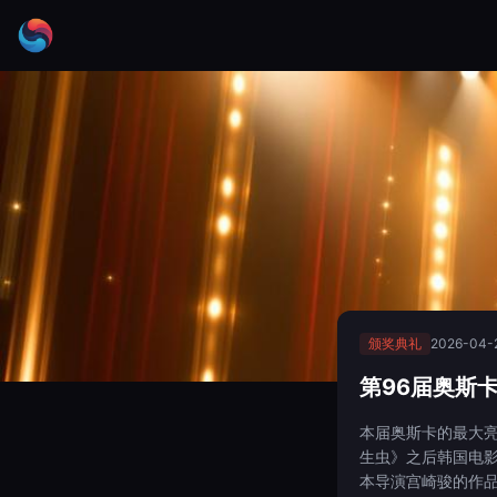
颁奖典礼
2026-04-
第96届奥斯
本届奥斯卡的最大
生虫》之后韩国电
本导演宫崎骏的作