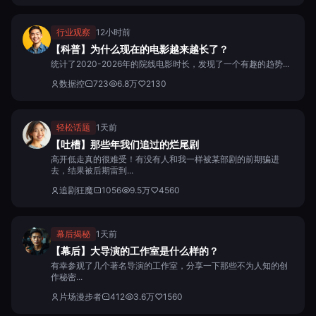
行业观察
12小时前
【科普】为什么现在的电影越来越长了？
统计了2020-2026年的院线电影时长，发现了一个有趣的趋势...
数据控
723
6.8万
2130
轻松话题
1天前
【吐槽】那些年我们追过的烂尾剧
高开低走真的很难受！有没有人和我一样被某部剧的前期骗进
去，结果被后期雷到...
追剧狂魔
1056
9.5万
4560
幕后揭秘
1天前
【幕后】大导演的工作室是什么样的？
有幸参观了几个著名导演的工作室，分享一下那些不为人知的创
作秘密...
片场漫步者
412
3.6万
1560