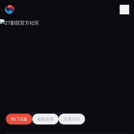
官方社区
热门话题
最新发布
深度讨论
与百万影迷一起畅聊影视世界，分享你的观影心得与独到见解