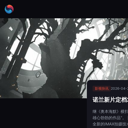
影视快讯
2026-04-
诺兰新片定档
继《奥本海默》横扫
雄心勃勃的作品"。
全新的IMAX拍摄